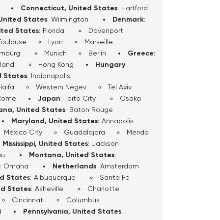
Connecticut, United States
:
Hartford
United States
:
Wilmington
Denmark
:
ited States
:
Florida
Davenport
Toulouse
Lyon
Marseille
mburg
Munich
Berlin
Greece
:
sland
Hong Kong
Hungary
:
d States
:
Indianapolis
Haifa
Western Negev
Tel Aviv
Rome
Japan
:
Taito City
Osaka
iana, United States
:
Baton Rouge
Maryland, United States
:
Annapolis
Mexico City
Guadalajara
Merida
Mississippi, United States
:
Jackson
au
Montana, United States
:
:
Omaha
Netherlands
:
Amsterdam
ed States
:
Albuquerque
Santa Fe
ed States
:
Asheville
Charlotte
Cincinnati
Columbus
d
Pennsylvania, United States
: