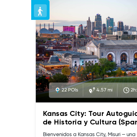
22 POIs
4.57 mi
2h
Kansas City: Tour Autogu
de Historia y Cultura (Span
Bienvenidos a Kansas City, Misuri — un