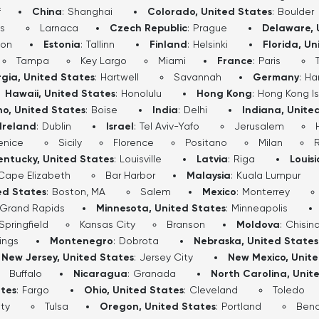
f
China
:
Shanghai
Colorado, United States
:
Boulder
s
Larnaca
Czech Republic
:
Prague
Delaware, 
don
Estonia
:
Tallinn
Finland
:
Helsinki
Florida, Un
Tampa
Key Largo
Miami
France
:
Paris
gia, United States
:
Hartwell
Savannah
Germany
:
Ha
Hawaii, United States
:
Honolulu
Hong Kong
:
Hong Kong I
ho, United States
:
Boise
India
:
Delhi
Indiana, Unite
Ireland
:
Dublin
Israel
:
Tel Aviv-Yafo
Jerusalem
enice
Sicily
Florence
Positano
Milan
entucky, United States
:
Louisville
Latvia
:
Riga
Louis
Cape Elizabeth
Bar Harbor
Malaysia
:
Kuala Lumpur
ed States
:
Boston, MA
Salem
Mexico
:
Monterrey
Grand Rapids
Minnesota, United States
:
Minneapolis
Springfield
Kansas City
Branson
Moldova
:
Chisin
lings
Montenegro
:
Dobrota
Nebraska, United States
New Jersey, United States
:
Jersey City
New Mexico, Unit
Buffalo
Nicaragua
:
Granada
North Carolina, Unit
ates
:
Fargo
Ohio, United States
:
Cleveland
Toledo
ty
Tulsa
Oregon, United States
:
Portland
Ben