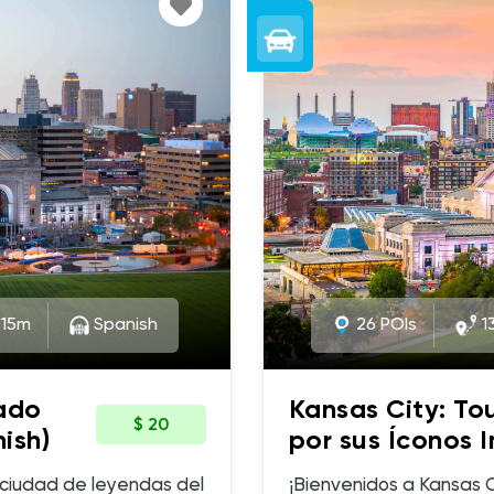
:15m
Spanish
26 POIs
13
iado
Kansas City: To
$ 20
ish)
por sus Íconos 
(Spanish)
a ciudad de leyendas del
¡Bienvenidos a Kansas 