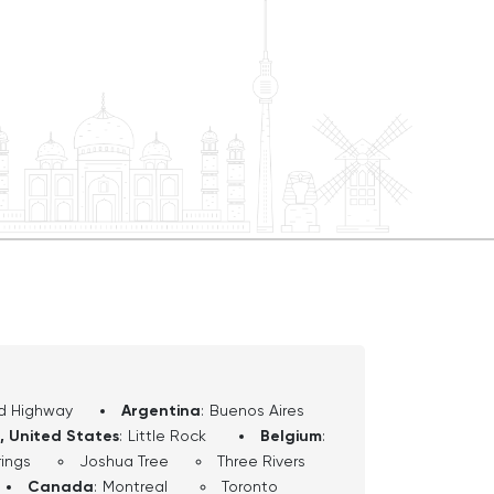
you might never notice if someone
om Civil War battlefields to jazz clubs,
s to modern arenas, Kansas City has
We’ll keep it light, a little
ght length at each stop so you can enjoy
like you’re back in history class. Think of
dy — the one who knows the local trivia,
dmarks, and maybe cracks a bad joke or
 a whole new way. By the time we’re
s city has been called everything from
to the ‘City of Fountains.’ And hey — if at
saying, ‘Toto, I’ve a feeling we’re not in
 worry, around here we’ve heard that
d Highway
Argentina
:
Buenos Aires
, United States
:
Little Rock
Belgium
:
ings
Joshua Tree
Three Rivers
Canada
:
Montreal
Toronto