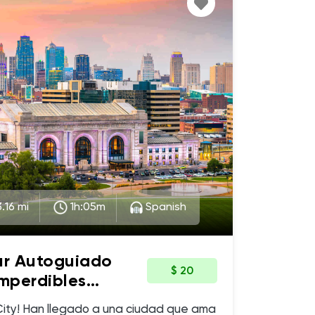
.16 mi
1h:05m
Spanish
ur Autoguiado
$ 20
Imperdibles
City! Han llegado a una ciudad que ama