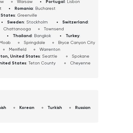
aw
Warsaw
Portugal
:
Lisbon
t
Romania
:
Bucharest
 States
:
Greenville
Sweden
:
Stockholm
Switzerland
:
Chattanooga
Townsend
Thailand
:
Bangkok
Turkey
:
Moab
Springdale
Bryce Canyon City
Merrifield
Warrenton
ton, United States
:
Seattle
Spokane
nited States
:
Teton County
Cheyenne
ish
Korean
Turkish
Russian