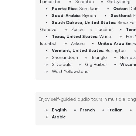
Lancaster
Scranton
Gettysburg
Puerto Rico
:
San Juan
Qatar
:
Do
Saudi Arabia
:
Riyadh
Scotland
:
E
South Dakota, United States
:
Sioux Fal
Geneva
Zurich
Lucerne
Tenn
Texas, United States
:
Waco
Fort
Istanbul
Ankara
United Arab Emir
Vermont, United States
:
Burlington
Shenandoah
Triangle
Hampt
Silverdale
Gig Harbor
Wiscons
West Yellowstone
Enjoy self-guided audio tours in multiple lan
English
French
Italian
Arabic