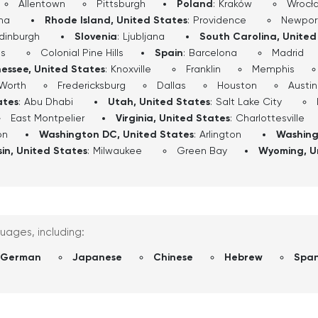
Allentown
Pittsburgh
Poland
:
Kraków
Wrocł
ha
Rhode Island, United States
:
Providence
Newpor
dinburgh
Slovenia
:
Ljubljana
South Carolina, United
ls
Colonial Pine Hills
Spain
:
Barcelona
Madrid
essee, United States
:
Knoxville
Franklin
Memphis
 Worth
Fredericksburg
Dallas
Houston
Austin
ates
:
Abu Dhabi
Utah, United States
:
Salt Lake City
East Montpelier
Virginia, United States
:
Charlottesville
on
Washington DC, United States
:
Arlington
Washing
in, United States
:
Milwaukee
Green Bay
Wyoming, U
guages, including:
German
Japanese
Chinese
Hebrew
Span