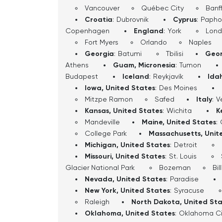
Vancouver
Québec City
Banf
Croatia
:
Dubrovnik
Cyprus
:
Papho
Copenhagen
England
:
York
Lon
Fort Myers
Orlando
Naples
Georgia
:
Batumi
Tbilisi
Geor
Athens
Guam, Micronesia
:
Tumon
Budapest
Iceland
:
Reykjavík
Ida
Iowa, United States
:
Des Moines
Mitzpe Ramon
Safed
Italy
:
V
Kansas, United States
:
Wichita
K
Mandeville
Maine, United States
:
College Park
Massachusetts, Unit
Michigan, United States
:
Detroit
Missouri, United States
:
St. Louis
Glacier National Park
Bozeman
Bil
Nevada, United States
:
Paradise
New York, United States
:
Syracuse
Raleigh
North Dakota, United St
Oklahoma, United States
:
Oklahoma Ci