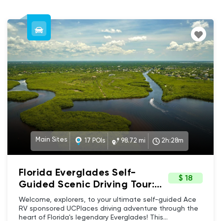
Main Sites
17 POIs
98.72 mi
2h:28m
Florida Everglades Self-
$ 18
Guided Scenic Driving Tour:
Wildlife, Culture, & Iconic
Welcome, explorers, to your ultimate self-guided Ace
Landscapes
RV sponsored UCPlaces driving adventure through the
heart of Florida's legendary Everglades! This