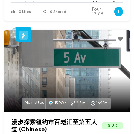
meticulously crafted itinerary is designed for both first-
UCPlaces
time visitors eager to witness the 'River of Grass' and
self
Tour
0 Likes
0 Shared
guided
#2518
returning tourists seeking deeper connections with its
tour
untamed spirit. Buckle up for a journey that promises a
Audio
captivating blend of natural wonders, rich cultural
Player
heritage, and plenty of Instagram-worthy moments.
Starting from the serene coastal beauty of Biscayne
National Park, your route plunges westward into the
vast, mysterious wetlands. You'll traverse the historic
Tamiami Trail, encountering the vibrant Miccosukee
culture, spotting sun-basking alligators at Shark Valley,
and marveling at the ancient cypress forests of Big
Cypress National Preserve. The tour then guides you to
the charming Gulf Coast towns of Everglades City and
Chokoloskee, where the Ten Thousand Islands begin,
offering a glimpse into a unique maritime history.
Prepare for an adventure where the wild things are,
and by wild, we mean everything from alligators
sunbathing like they own the place to rare orchids
Main Sites
15 POIs
2.3 mi
1h:16m
playing hide-and-seek in the cypress swamps. This
tour is your ticket to an unforgettable Florida
experience, showcasing the raw, untamed beauty of
漫步探索纽约市百老汇至第五大
one of America's most vital ecosystems.
$ 20
道 (Chinese)