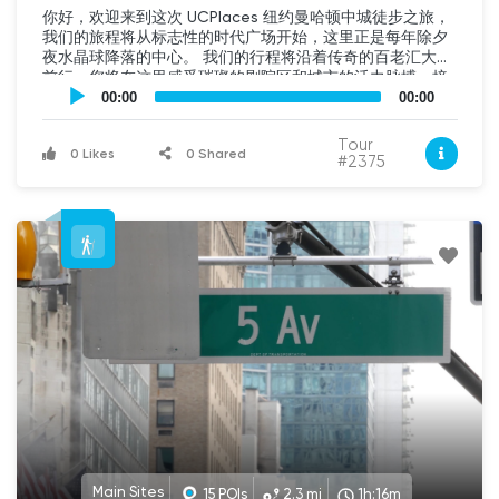
你好，欢迎来到这次 UCPlaces 纽约曼哈顿中城徒步之旅，
我们的旅程将从标志性的时代广场开始，这里正是每年除夕
夜水晶球降落的中心。 我们的行程将沿着传奇的百老汇大街
前行，您将在这里感受璀璨的剧院区和城市的活力脉搏。接
UCPlaces
下来，我们将绕行洛克菲勒中心，并花些时间漫步在著名的
self
00:00
00:00
guided
第五大道，这里以奢华商店、历史建筑和知名地标而闻名。
tour
我们的旅程最终将在世界著名的大都会艺术博物馆结束，在
Tour
Audio
0 Likes
0 Shared
那里您将沉浸于无与伦比的艺术与历史收藏之中。穿上您的
#2375
Player
步行鞋，准备好踏上这场难忘的“大苹果”之旅吧！ 我叫戴
夫，很高兴今天成为您的向导。我们的起点位于第 47 街和
第 8 大道的交汇处，就在 Carve Sandwiches 店外。如果需
要的话，可以先买杯咖啡、点心或三明治，然后我们就出发
吧！请跟随您的 GPS，我们即将开始旅程。
Main Sites
15 POIs
2.3 mi
1h:16m