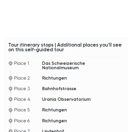
oder folgen Sie einfach Ihrer Navigation zu
unserem nächsten Ort. Wir werden durch das
Gebäude auf der gegenüberliegenden
Straßenseite gehen. Drinnen finden Sie einige
Geschäfte zum Einkaufen und das Tourismusbüro
Zürich. Verweilen Sie jedoch nicht zu lange, wir
haben heute viel zu sehen.
Tour itinerary stops | Additional places you'll see
on this self-guided tour
Place 1
Das Schweizerische
Nationalmuseum
Place 2
Richtungen
Place 3
Bahnhofstrasse
Place 4
Urania Observatorium
Place 5
Richtungen
Place 6
Richtungen
Place 7
Lindenhof