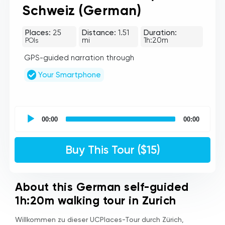
Schweiz (German)
Places:
25
Distance:
1.51
Duration:
mi
1h:20m
POIs
GPS-guided narration through
Your Smartphone
UCPlaces
self
00:00
00:00
guided
tour
Audio
Buy This Tour ($15)
Player
About this German self-guided
1h:20m walking tour in Zurich
Willkommen zu dieser UCPlaces-Tour durch Zürich,