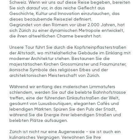
Schweiz. Wenn wir uns auf diese Reise begeben, bereiten
Sie sich darauf vor, in das reiche Geflecht aus
Geschichte, Kultur und Innovation einzutauchen, das
dieses bezaubernde Reiseziel definiert.
Gegründet von den Römern vor über 2.000 Jahren, hat
sich Zürich zu einer dynamischen Metropole entwickelt,
die ihren altweltlichen Charme bewahrt hat.
Unsere Tour führt Sie durch die Kopfsteinpflasterstraßen
der Altstadt, wo mittelalterliche Gebäude im Einklang mit
moderner Architektur stehen. Bestaunen Sie die
majestätischen Kirchen Grossmünster und Fraumünster,
ikonische Symbole des religiösen Erbes und der
architektonischen Meisterschaft von Zürich.
Während wir entlang des malerischen Limmatufers
schlendern, werden Sie auf die belebte Bahnhofstrasse
treffen, eine der führenden Einkaufsstraßen der Welt,
gesäumt von Luxusboutiquen, eleganten Cafés und
lebendigen Märkten. Spüren Sie den Puls der Stadt,
während Sie die Energie ihrer lebendigen Straßen und
belebten Plätze aufsaugen.
Zürich ist nicht nur eine Augenweide - sie ist auch ein
kulinarisches Vergnügen. Verwöhnen Sie Ihre