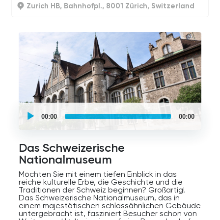
Zurich HB, Bahnhofpl., 8001 Zürich, Switzerland
UCPlaces
self
00:00
00:00
guided
tour
Audio
Player
Das Schweizerische
Nationalmuseum
Möchten Sie mit einem tiefen Einblick in das
reiche kulturelle Erbe, die Geschichte und die
Traditionen der Schweiz beginnen? Großartig!
Das Schweizerische Nationalmuseum, das in
einem majestätischen schlossähnlichen Gebäude
untergebracht ist, fasziniert Besucher schon von