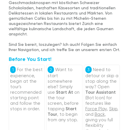
Geschmacksknospen mit köstlichen Schweizer
Schokoladen, herzhaften Käsesorten und traditionellen
Delikatessen in lokalen Restaurants und Märkten. Von
gemütlichen Cafés bis hin zu mit Michelin-Sternen
ausgezeichneten Restaurants bietet Zürich eine
vielfältige kulinarische Landschaft, die jeden Gaumen
anspricht.
Sind Sie bereit, loszulegen? Ich auch! Folgen Sie einfach
Ihrer Navigation, und ich treffe Sie an unserem ersten Ort.
Before You Start!
For the best
Want to
Need to
1
2
3
experience,
start
detour or skip a
begin at the
somewhere
stop along the
tour's
else? Simply
way? Open
recommended
use
Start At
on
Tour Assistant
starting point
the tour
(Bot Icon) for
and follow the
screen, before
features like
stops in order.
tapping
Start
Force Play
,
Skip
,
Tour
, to begin
and
Back
,
from any stop.
giving you full
flexibility