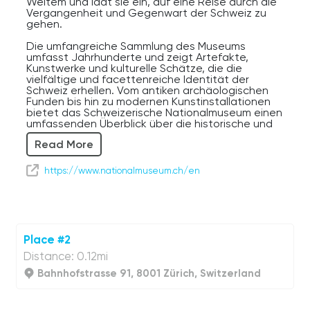
Weitem und lädt sie ein, auf eine Reise durch die
Vergangenheit und Gegenwart der Schweiz zu
gehen.
Die umfangreiche Sammlung des Museums
umfasst Jahrhunderte und zeigt Artefakte,
Kunstwerke und kulturelle Schätze, die die
vielfältige und facettenreiche Identität der
Schweiz erhellen. Vom antiken archäologischen
Funden bis hin zu modernen Kunstinstallationen
bietet das Schweizerische Nationalmuseum einen
umfassenden Überblick über die historische und
kulturelle Entwicklung des Landes.
Read More
Besucher des Museums können eine Vielzahl von
Ausstellungen erkunden, die jeweils Einblicke in
https://www.nationalmuseum.ch/en
verschiedene Aspekte des schweizerischen
Lebens und der Gesellschaft bieten. Von
traditioneller Volkskunst und Handwerk bis hin zu
zeitgenössischem Design und Innovation feiert
das Museum die kulturellen Errungenschaften der
Schweiz und ihre Beiträge zur Welt.
Place #2
Distance: 0.12mi
Ein Höhepunkt des Schweizerischen
Nationalmuseums ist seine Sammlung historischer
Bahnhofstrasse 91, 8001 Zürich, Switzerland
Artefakte, darunter Waffen, Rüstungen und
mittelalterliche Handschriften, die Einblicke in die
bewegte Vergangenheit der Schweiz bieten.