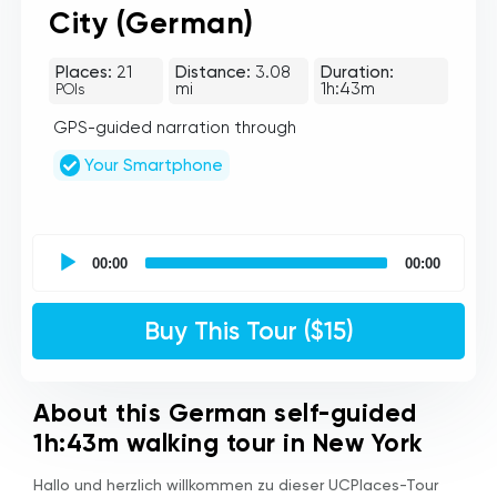
City (German)
Places:
21
Distance:
3.08
Duration:
mi
1h:43m
POIs
GPS-guided narration through
Your Smartphone
UCPlaces
self
00:00
00:00
guided
tour
Audio
Buy This Tour ($15)
Player
About this German self-guided
1h:43m walking tour in New York
Hallo und herzlich willkommen zu dieser UCPlaces-Tour