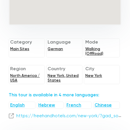
Category
Language
Mode
Main Sites
German
Walking
(OffRoad)
Region
Country
City
North America /
New York, United
New York
USA
States
This tour is available in 4 more languages:
English
Hebrew
French
Chinese
https://freehandhotels.com/new-york/?gad_source=1&gclid=CjwKCAjw4_K0BhBsEiwAfVVZ__X_m0Hx3DXJYBOR2kddDZWnHGzGi4ePvFicjIDwknagJN4M4okY-hoCoI0QAvD_BwE