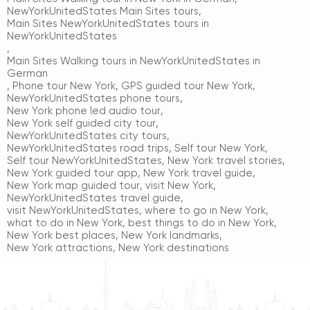
NewYorkUnitedStates Main Sites tours
,
Main Sites NewYorkUnitedStates tours in
NewYorkUnitedStates
,
Main Sites Walking tours in NewYorkUnitedStates in
German
,
Phone tour New York
,
GPS guided tour New York
,
NewYorkUnitedStates phone tours
,
New York phone led audio tour
,
New York self guided city tour
,
NewYorkUnitedStates city tours
,
NewYorkUnitedStates road trips
,
Self tour New York
,
Self tour NewYorkUnitedStates
,
New York travel stories
,
New York guided tour app
,
New York travel guide
,
New York map guided tour
,
visit New York
,
NewYorkUnitedStates travel guide
,
visit NewYorkUnitedStates
,
where to go in New York
,
what to do in New York
,
best things to do in New York
,
New York best places
,
New York landmarks
,
New York attractions
,
New York destinations