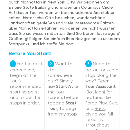
durch Manhattan in New York City! Wir beginnen am
Empire State Building und enden am Columbus Circle.
Auf dieser Tour werden wir beeindruckende Architektur
sehen, historische Orte besuchen, wunderschöne
Landschaften genießen und viele interessante Fakten
über Manhattan erfahren, von denen Sie nicht wussten,
dass Sie sie wissen möchten! Sind Sie bereit, loszulegen?
Großartig! Folgen Sie einfach Ihrer Navigation zu unserem
Startpunkt, und ich treffe Sie dort!
Before You Start!
For the best
Want to
Need to
1
2
3
experience,
start
detour or skip a
begin at the
somewhere
stop along the
tour's
else? Simply
way? Open
recommended
use
Start At
on
Tour Assistant
starting point
the tour
(Bot Icon) for
and follow the
screen, before
features like
stops in order.
tapping
Start
Force Play
,
Skip
,
Tour
, to begin
and
Back
,
from any stop.
giving you full
flexibility
throughout