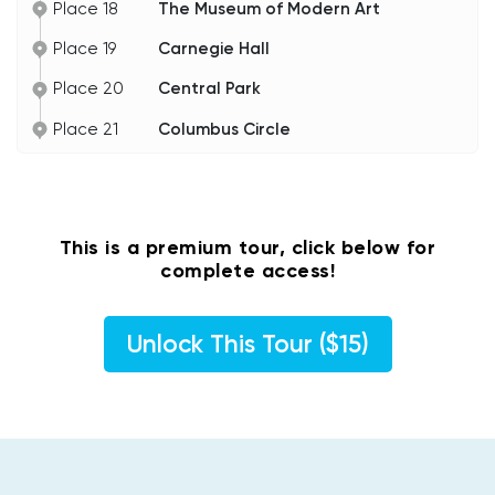
Gehen Sie weiter. Als Nächstes kommt die Park
Place 18
The Museum of Modern Art
Avenue.
Place 19
Carnegie Hall
Place 20
Central Park
Place 21
Columbus Circle
This is a premium tour, click below for
complete access!
Unlock This Tour ($15)