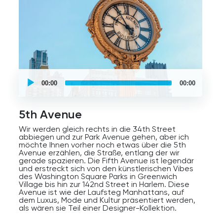
die 102. Etage für ein intimeres Erlebnis besuchen.
Ich schlage vor, Ihr Geld für einen der beiden
empfohlenen Aussichtspunkte auf dieser Tour zu
sparen, entweder das Empire State Building oder
das Chrysler Building—mindestens eines ist ein
Muss. Beachten Sie, dass die Preise je nach
Saison variieren können.
Das Empire State Building war nicht nur ein
UCPlaces
Wolkenkratzer; es war ein kulturelles Phänomen.
self
00:00
00:00
Menschen kamen aus der ganzen Welt, um seine
guided
atemberaubende Art Deco-Fassade zu
tour
Audio
bestaunen und mit dem schnellen Aufzug zu
Player
fahren. Es wird gesagt, dass die Aussicht von
5th Avenue
oben so atemberaubend war, dass sie einmal
jemanden von Höhenangst geheilt hat. Das
Wir werden gleich rechts in die 34th Street
Gebäude diente als Kulisse für zahllose ikonische
abbiegen und zur Park Avenue gehen, aber ich
Filme wie King Kong, Spider-Man, The Avengers,
möchte Ihnen vorher noch etwas über die 5th
Independence Day und Schlaflos in Seattle.
Avenue erzählen, die Straße, entlang der wir
gerade spazieren. Die Fifth Avenue ist legendär
Während des Zweiten Weltkriegs wurden die
und erstreckt sich von den künstlerischen Vibes
Lichter des Gebäudes gedimmt, um Strom zu
des Washington Square Parks in Greenwich
sparen, aber es wurden dennoch patriotische
Village bis hin zur 142nd Street in Harlem. Diese
Morsecode-Nachrichten gesendet, um die Moral
Avenue ist wie der Laufsteg Manhattans, auf
der Soldaten zu stärken. Ja, ein Wolkenkratzer,
dem Luxus, Mode und Kultur präsentiert werden,
der auch ein Patriot ist.
als wären sie Teil einer Designer-Kollektion.
Heute steht das beeindruckende Empire State