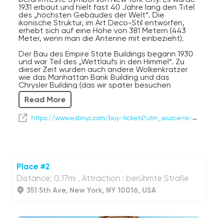
1931 erbaut und hielt fast 40 Jahre lang den Titel
des „höchsten Gebäudes der Welt“. Die
ikonische Struktur, im Art Deco-Stil entworfen,
erhebt sich auf eine Höhe von 381 Metern (443
Meter, wenn man die Antenne mit einbezieht).
Der Bau des Empire State Buildings begann 1930
und war Teil des „Wettlaufs in den Himmel“. Zu
dieser Zeit wurden auch andere Wolkenkratzer
wie das Manhattan Bank Building und das
Chrysler Building (das wir später besuchen
werden) gebaut.
Read More
Das architektonische Design wurde der Firma des
Architekten William Lamb anvertraut, dessen
https://www.esbnyc.com/buy-tickets?utm_source=si-google&utm_medium=si-cpc&utm_campaign=si-core-brand&utm_content=si-brand-researchers&gad_source=1&gcl
Meilensteine einen einfachen, aber
beeindruckenden Art Deco-Stil umfassen.
Für 44 Dollar pro Erwachsenem können Sie die
Aussichtsplattform auf der 86. Etage besuchen,
die einen atemberaubenden Panoramablick auf
Place #2
New York und seine wichtigsten
Distance: 0.17mi , Attraction : berühmte Straße
Sehenswürdigkeiten bietet, einschließlich des
Central Parks, der Freiheitsstatue und der
351 5th Ave, New York, NY 10016, USA
Brooklyn Bridge.
Für 79 Dollar pro Erwachsenem können Sie mit
dem Aufzug weitere 16 Etagen hinauffahren und