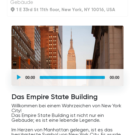
Gebäude
1 E 33rd St 11th floor, New York, NY 10016, USA
UCPlaces
self
00:00
00:00
guided
tour
Audio
Player
Das Empire State Building
Willkommen bei einem Wahrzeichen von New York
City!
Das Empire State Building ist nicht nur ein
Gebäude; es ist eine lebende Legende.
Im Herzen von Manhattan gelegen, ist es das
berühmteste Symbol von New York City. Es wurde