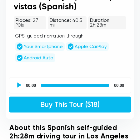
vistas (Spanish)
Places:
27
Distance:
40.5
Duration:
mi
2h:28m
POIs
GPS-guided narration through
Your Smartphone
Apple CarPlay
Android Auto
UCPlaces
self
00:00
00:00
guided
tour
Audio
Buy This Tour ($18)
Player
About this Spanish self-guided
2h:28m driving tour in Los Angeles