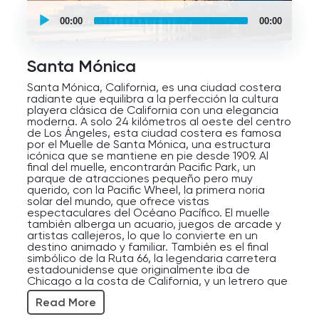
como para turistas.
UCPlaces
self
00:00
00:00
guided
Una curiosa leyenda local habla de los llamados
tour
"Canales Fantasma de Venice". Durante la marea
Audio
baja o las lluvias intensas, algunos creen que las
Player
antiguas rutas de los canales, ahora enterradas,
Santa Mónica
emiten extraños ecos o "voces" del pasado,
aunque lo más probable es que sea solo el
Santa Mónica, California, es una ciudad costera
movimiento del agua subterránea o una leyenda
radiante que equilibra a la perfección la cultura
urbana. Venice Beach también ha aparecido en
playera clásica de California con una elegancia
innumerables películas, series de televisión y
moderna. A solo 24 kilómetros al oeste del centro
vídeos musicales, ayudando a cimentar su
de Los Ángeles, esta ciudad costera es famosa
reputación como la mezcla cultural californiana
por el Muelle de Santa Mónica, una estructura
definitiva de garra, glamour, arte y libertad
icónica que se mantiene en pie desde 1909. Al
bañada por el sol.
final del muelle, encontrarán Pacific Park, un
parque de atracciones pequeño pero muy
querido, con la Pacific Wheel, la primera noria
solar del mundo, que ofrece vistas
espectaculares del Océano Pacífico. El muelle
también alberga un acuario, juegos de arcade y
artistas callejeros, lo que lo convierte en un
destino animado y familiar. También es el final
simbólico de la Ruta 66, la legendaria carretera
estadounidense que originalmente iba de
Chicago a la costa de California, y un letrero que
conmemora este hecho atrae a viajeros de todo
Read More
el mundo.