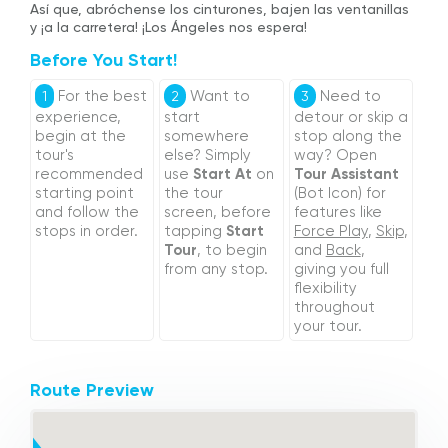
Así que, abróchense los cinturones, bajen las ventanillas
y ¡a la carretera! ¡Los Ángeles nos espera!
Before You Start!
For the best
Want to
Need to
1
2
3
experience,
start
detour or skip a
begin at the
somewhere
stop along the
tour's
else? Simply
way? Open
recommended
use
Start At
on
Tour Assistant
starting point
the tour
(Bot Icon) for
and follow the
screen, before
features like
stops in order.
tapping
Start
Force Play
,
Skip
,
Tour
, to begin
and
Back
,
from any stop.
giving you full
flexibility
throughout
your tour.
Route Preview