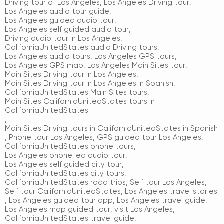
Driving tour of Los Angeles
,
Los Angeles Driving tour
,
Los Angeles audio tour guide
,
Los Angeles guided audio tour
,
Los Angeles self guided audio tour
,
Driving audio tour in Los Angeles
,
CaliforniaUnitedStates audio Driving tours
,
Los Angeles audio tours
,
Los Angeles GPS tours
,
Los Angeles GPS map
,
Los Angeles Main Sites tour
,
Main Sites Driving tour in Los Angeles
,
Main Sites Driving tour in Los Angeles in Spanish
,
CaliforniaUnitedStates Main Sites tours
,
Main Sites CaliforniaUnitedStates tours in
CaliforniaUnitedStates
,
Main Sites Driving tours in CaliforniaUnitedStates in Spanish
,
Phone tour Los Angeles
,
GPS guided tour Los Angeles
,
CaliforniaUnitedStates phone tours
,
Los Angeles phone led audio tour
,
Los Angeles self guided city tour
,
CaliforniaUnitedStates city tours
,
CaliforniaUnitedStates road trips
,
Self tour Los Angeles
,
Self tour CaliforniaUnitedStates
,
Los Angeles travel stories
,
Los Angeles guided tour app
,
Los Angeles travel guide
,
Los Angeles map guided tour
,
visit Los Angeles
,
CaliforniaUnitedStates travel guide
,