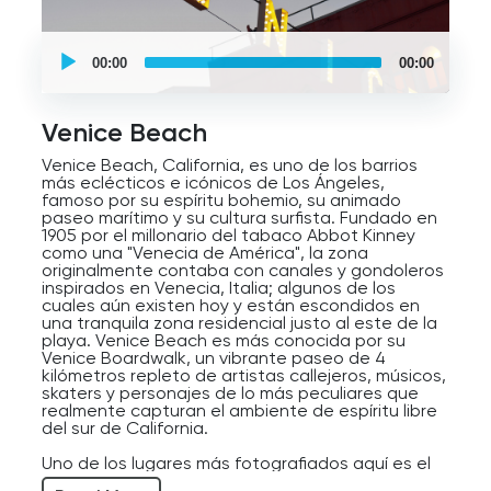
UCPlaces
self
00:00
00:00
guided
tour
Audio
Player
Venice Beach
Venice Beach, California, es uno de los barrios
más eclécticos e icónicos de Los Ángeles,
famoso por su espíritu bohemio, su animado
paseo marítimo y su cultura surfista. Fundado en
1905 por el millonario del tabaco Abbot Kinney
como una "Venecia de América", la zona
originalmente contaba con canales y gondoleros
inspirados en Venecia, Italia; algunos de los
cuales aún existen hoy y están escondidos en
una tranquila zona residencial justo al este de la
playa. Venice Beach es más conocida por su
Venice Boardwalk, un vibrante paseo de 4
kilómetros repleto de artistas callejeros, músicos,
skaters y personajes de lo más peculiares que
realmente capturan el ambiente de espíritu libre
del sur de California.
Uno de los lugares más fotografiados aquí es el
letrero de Venice Beach, que cuelga sobre la