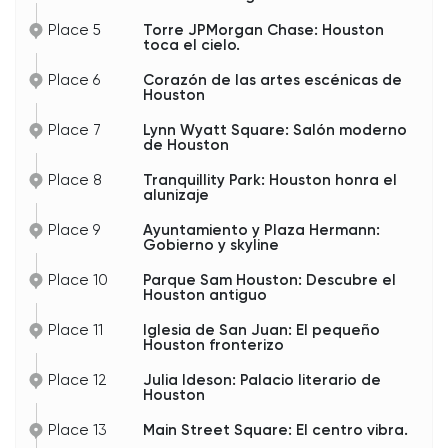
pasado por estos pasillos. Y considerando los
profundos lazos de Houston con la energía, el
Place 5
Torre JPMorgan Chase: Houston
transporte marítimo, la medicina, los bienes
toca el cielo.
raíces y la inmigración, las historias conectadas a
este palacio de justicia probablemente podrían
Place 6
Corazón de las artes escénicas de
llenar bibliotecas enteras.
Houston
El edificio también ha sobrevivido a huracanes,
Place 7
Lynn Wyatt Square: Salón moderno
inundaciones, auges económicos y cambios
de Houston
dramáticos en el horizonte de Houston. Mientras
que ahora torres de cristal rodean el centro, el
Place 8
Tranquillity Park: Houston honra el
palacio de justicia sigue siendo un recordatorio
alunizaje
de una era anterior de la ciudad — cuando
Houston se transformaba de una ciudad
Place 9
Ayuntamiento y Plaza Hermann:
comercial con sus asperezas en una importante
Gobierno y skyline
metrópolis estadounidense.
Place 10
Parque Sam Houston: Descubre el
Y la verdad, se fotografía súper bien también.
Houston antiguo
Fíjense cómo la arquitectura histórica contrasta
con los rascacielos modernos cercanos. Esa
Place 11
Iglesia de San Juan: El pequeño
mezcla de poder tejano antiguo y negocios
Houston fronterizo
globales modernos es parte de lo que le da al
centro de Houston su carácter único.
Place 12
Julia Ideson: Palacio literario de
Houston
Place 13
Main Street Square: El centro vibra.