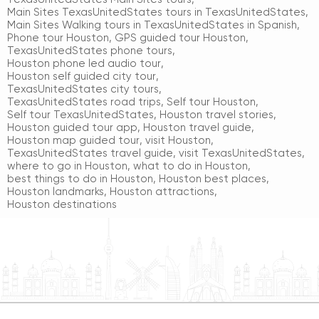
Main Sites TexasUnitedStates tours in TexasUnitedStates
,
Main Sites Walking tours in TexasUnitedStates in Spanish
,
Phone tour Houston
,
GPS guided tour Houston
,
TexasUnitedStates phone tours
,
Houston phone led audio tour
,
Houston self guided city tour
,
TexasUnitedStates city tours
,
TexasUnitedStates road trips
,
Self tour Houston
,
Self tour TexasUnitedStates
,
Houston travel stories
,
Houston guided tour app
,
Houston travel guide
,
Houston map guided tour
,
visit Houston
,
TexasUnitedStates travel guide
,
visit TexasUnitedStates
,
where to go in Houston
,
what to do in Houston
,
best things to do in Houston
,
Houston best places
,
Houston landmarks
,
Houston attractions
,
Houston destinations