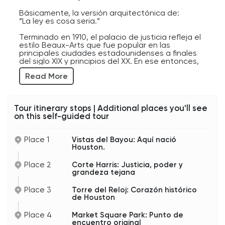
Básicamente, la versión arquitectónica de:
“La ley es cosa seria.”
Terminado en 1910, el palacio de justicia refleja el
estilo Beaux-Arts que fue popular en las
principales ciudades estadounidenses a finales
del siglo XIX y principios del XX. En ese entonces,
Houston crecía rápidamente gracias a los
Read More
ferrocarriles, el transporte marítimo, los
descubrimientos de petróleo y un comercio en
auge, y los líderes cívicos querían edificios
públicos que estuvieran a la altura de las
Tour itinerary stops | Additional places you'll see
crecientes ambiciones de la ciudad.
on this self-guided tour
Y en Texas, la sutileza nunca ha sido lo suyo.
Place 1
Vistas del Bayou: Aquí nació
El Condado de Harris en sí es enorme. De hecho,
Houston.
si fuera un estado, su población superaría a la de
varios estados de EE. UU. El condado incluye
Place 2
Corte Harris: Justicia, poder y
Houston y muchas comunidades circundantes, lo
grandeza tejana
que convierte a este palacio de justicia en parte
de uno de los sistemas judiciales más grandes
del país.
Place 3
Torre del Reloj: Corazón histórico
de Houston
A lo largo de las décadas, innumerables juicios,
disputas políticas, batallas empresariales, casos
Place 4
Market Square Park: Punto de
criminales y decisiones legales importantes han
encuentro original