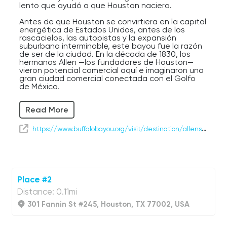
lento que ayudó a que Houston naciera.
Antes de que Houston se convirtiera en la capital
energética de Estados Unidos, antes de los
rascacielos, las autopistas y la expansión
suburbana interminable, este bayou fue la razón
de ser de la ciudad. En la década de 1830, los
hermanos Allen —los fundadores de Houston—
vieron potencial comercial aquí e imaginaron una
gran ciudad comercial conectada con el Golfo
de México.
En ese entonces, esta zona era un páramo
Read More
fangoso, pantanoso, húmedo y lleno de
mosquitos.
https://www.buffalobayou.org/visit/destination/allens-landing/
Y de alguna manera lo miraron y pensaron:
“¿Saben qué? ¡Futura megaciudad!”
La verdad… una visión impresionante.
Bajen por el sendero hacia el agua y caminen un
Place #2
poco a la derecha. Desde ahí abajo, verán un
Distance: 0.11mi
contraste fantástico entre la naturaleza y el
moderno horizonte que se eleva sobre ella — una
301 Fannin St #245, Houston, TX 77002, USA
introducción perfecta a Houston.
El Buffalo Bayou estuvo una vez abarrotado de