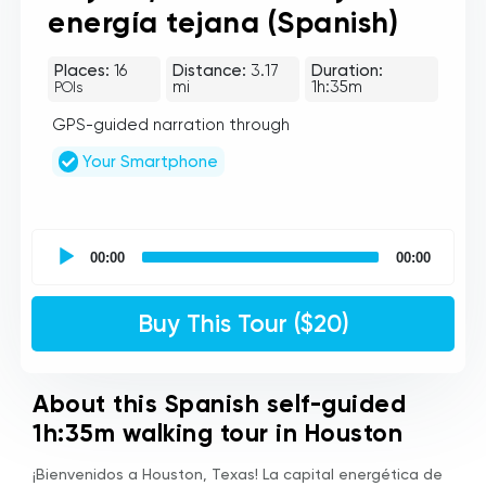
energía tejana (Spanish)
Places:
16
Distance:
3.17
Duration:
mi
1h:35m
POIs
GPS-guided narration through
Your Smartphone
UCPlaces
self
00:00
00:00
guided
tour
Audio
Buy This Tour ($20)
Player
About this Spanish self-guided
1h:35m walking tour in Houston
¡Bienvenidos a Houston, Texas! La capital energética de