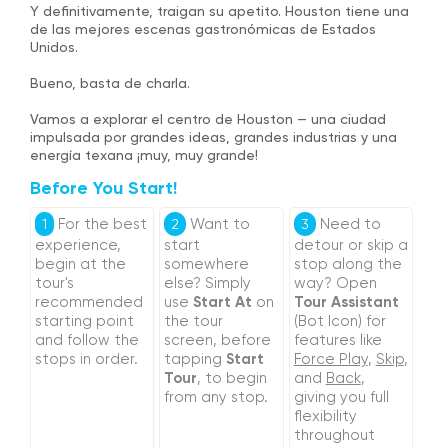
Y definitivamente, traigan su apetito. Houston tiene una
de las mejores escenas gastronómicas de Estados
Unidos.
Bueno, basta de charla.
Vamos a explorar el centro de Houston — una ciudad
impulsada por grandes ideas, grandes industrias y una
energía texana ¡muy, muy grande!
Before You Start!
For the best
Want to
Need to
1
2
3
experience,
start
detour or skip a
begin at the
somewhere
stop along the
tour's
else? Simply
way? Open
recommended
use
Start At
on
Tour Assistant
starting point
the tour
(Bot Icon) for
and follow the
screen, before
features like
stops in order.
tapping
Start
Force Play
,
Skip
,
Tour
, to begin
and
Back
,
from any stop.
giving you full
flexibility
throughout