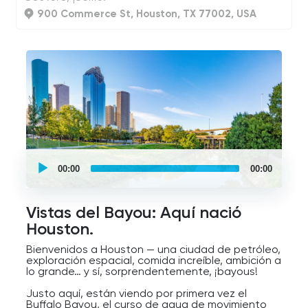
900 Commerce St, Houston, TX 77002, USA
UCPlaces
self
00:00
00:00
guided
tour
Audio
Player
Vistas del Bayou: Aquí nació
Houston.
Bienvenidos a Houston — una ciudad de petróleo,
exploración espacial, comida increíble, ambición a
lo grande… y sí, sorprendentemente, ¡bayous!
Justo aquí, están viendo por primera vez el
Buffalo Bayou, el curso de agua de movimiento