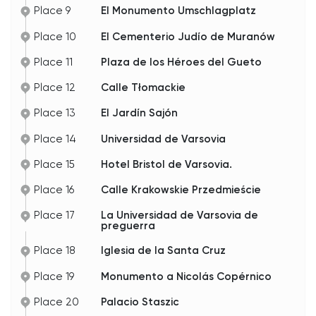
una de las comunidades judías más grandes del
Place 9
El Monumento Umschlagplatz
mundo.
Y de todas las sinagogas que funcionaban aquí
entonces, esta es la única que sobrevivió a la
Place 10
El Cementerio Judío de Muranów
guerra y sigue en pie hasta hoy.
Place 11
Plaza de los Héroes del Gueto
Quizás por eso, cuando uno se para aquí, se
siente por un momento como si la Varsovia judía
Place 12
Calle Tłomackie
de antaño todavía no hubiera desaparecido del
todo.
Place 13
El Jardín Sajón
Place 14
Universidad de Varsovia
Place 15
Hotel Bristol de Varsovia.
Place 16
Calle Krakowskie Przedmieście
Place 17
La Universidad de Varsovia de
preguerra
Place 18
Iglesia de la Santa Cruz
Place 19
Monumento a Nicolás Copérnico
Place 20
Palacio Staszic