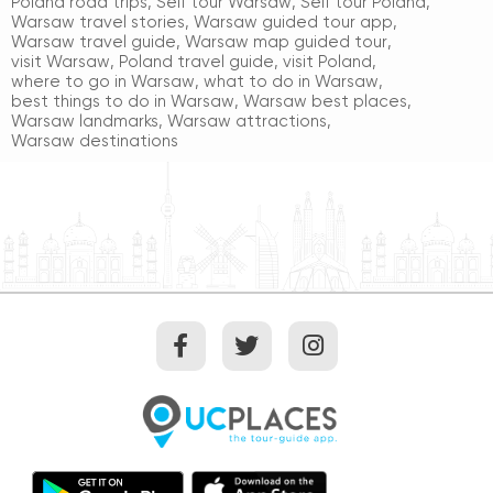
Poland road trips
,
Self tour Warsaw
,
Self tour Poland
,
Warsaw travel stories
,
Warsaw guided tour app
,
Warsaw travel guide
,
Warsaw map guided tour
,
visit Warsaw
,
Poland travel guide
,
visit Poland
,
where to go in Warsaw
,
what to do in Warsaw
,
best things to do in Warsaw
,
Warsaw best places
,
Warsaw landmarks
,
Warsaw attractions
,
Warsaw destinations