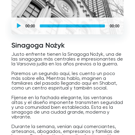
realmente en Polonia.
Y a pesar de la tensión en Europa, la vida aquí se
sentía plena.
UCPlaces
La gente corría al trabajo, concertaba citas, se
self
00:00
00:00
enamoraba, iba a ver obras de teatro, compraba
guided
pasteles para el Shabat y, claro, planeaba el
tour
futuro.
Audio
Player
Sinagoga Nożyk
Es difícil de imaginar hoy, ¿verdad? Pero en los
años treinta del siglo XX, nadie aquí sabía aún
Justo enfrente tienen la Sinagoga Nożyk, una de
cuánto iba a cambiar el mundo.
las sinagogas más centrales e impresionantes de
la Varsovia judía en los años previos a la guerra.
Paremos un segundo aquí, les cuento un poco
más sobre ella. Mientras hablo, imaginen a
familiares del pasado llegando aquí en Shabat,
como un centro espiritual y también social.
Fíjense en la fachada elegante, las ventanas
altas y el diseño imponente transmiten seguridad
y una comunidad bien establecida. Esta es la
sinagoga de una ciudad grande, moderna y
vibrante.
Durante la semana, venían aquí comerciantes,
artesanos, abogados, empresarios y familias de