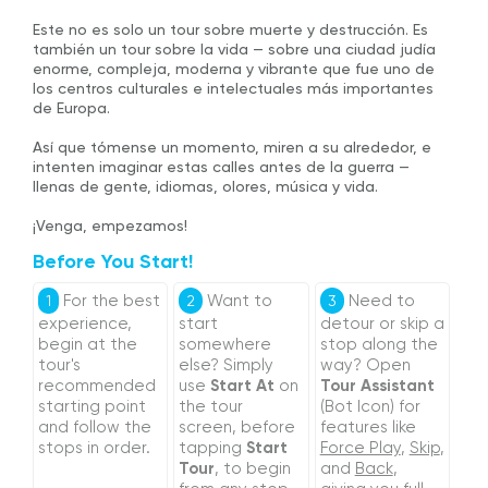
Este no es solo un tour sobre muerte y destrucción. Es
también un tour sobre la vida — sobre una ciudad judía
enorme, compleja, moderna y vibrante que fue uno de
los centros culturales e intelectuales más importantes
de Europa.
Así que tómense un momento, miren a su alrededor, e
intenten imaginar estas calles antes de la guerra —
llenas de gente, idiomas, olores, música y vida.
¡Venga, empezamos!
Before You Start!
For the best
Want to
Need to
1
2
3
experience,
start
detour or skip a
begin at the
somewhere
stop along the
tour's
else? Simply
way? Open
recommended
use
Start At
on
Tour Assistant
starting point
the tour
(Bot Icon) for
and follow the
screen, before
features like
stops in order.
tapping
Start
Force Play
,
Skip
,
Tour
, to begin
and
Back
,