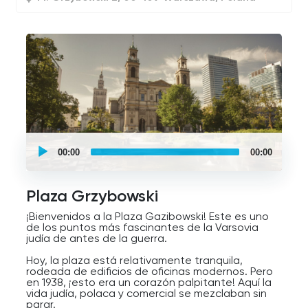
UCPlaces
self
00:00
00:00
guided
tour
Audio
Player
Plaza Grzybowski
¡Bienvenidos a la Plaza Gazibowski! Este es uno
de los puntos más fascinantes de la Varsovia
judía de antes de la guerra.
Hoy, la plaza está relativamente tranquila,
rodeada de edificios de oficinas modernos. Pero
en 1938, ¡esto era un corazón palpitante! Aquí la
vida judía, polaca y comercial se mezclaban sin
parar.