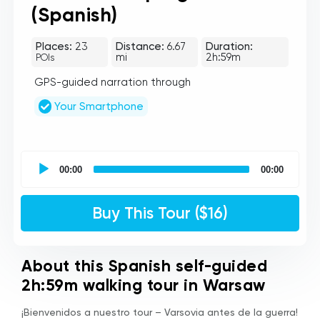
(Spanish)
Places:
23
Distance:
6.67
Duration:
mi
2h:59m
POIs
GPS-guided narration through
Your Smartphone
UCPlaces
self
00:00
00:00
guided
tour
Audio
Buy This Tour ($16)
Player
About this Spanish self-guided
2h:59m walking tour in Warsaw
¡Bienvenidos a nuestro tour – Varsovia antes de la guerra!