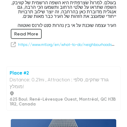
בעולם. למרות שצרפתית היא השפה הרשמית של קוויבק,
השפה שתראו על שלטי הרחוב ותשמעו הכי הרבה, גם
אנגלית מדוברת כאן בהרחבה. זה יוצר שילוב תרבויות
ייחודי שמעצב את הזהות של העיר כבר מאות שנים.
העיר עצמה שוכנת על אי בין נהרות סנט לורנס ואוטווה
האדירים. היא הוקמה על ידי מתיישבים צרפתים בשנת
Read More
1642 בשם "ויל-מארי", כמושבה מיסיונרית קטנה. במהלך
מאות השנים, מונטריאול צמחה והפכה לאחד הנמלים
ומרכזי המסחר החשובים ביותר בצפון אמריקה, וקלטה
https://www.mtl.org/en/what-to-do/neighbourhoods/downtown
מהגרים מכל העולם שהוסיפו את המסורות, המאכלים
והשכונות שלהם לפסיפס התרבותי העשיר שלה.
כיום, עבור יותר מארבעה מיליון אנשים, אזור מונטריאול
רבתי הוא הבית. זו עיר הידועה בפסטיבלים ברמה עולמית
שלה, במסעדות הנחשבות, בסצנת האמנות המשגשגת
Place #2
ובתשוקה לספורט – במיוחד הוקי, שהמקומיים מחשיבים
Distance: 0.21mi , Attraction : גורד שחקים, סלפי
להרבה יותר מסתם משחק.
מומלץ!
ככל שנחקור, תגלו שלכל שכונה יש אופי משלה. מגורדי
שחקים חדישים וכנסיות היסטוריות, ועד לשווקים תוססים,
ציוני דרך אולימפיים ורחובות מקסימים על קו המים –
625 Boul. René-Lévesque Ouest, Montréal, QC H3B
מונטריאול היא עיר של ניגודים מדהימים. אז תתרווחו
1R2, Canada
ותיהנו מהנסיעה, בזמן שאנחנו מתחילים לגלות את אחד
היעדים המרתקים ביותר בצפון אמריקה.