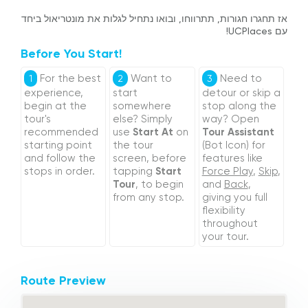
אז תחגרו חגורות, תתרווחו, ובואו נתחיל לגלות את מונטריאול ביחד
עם UCPlaces!
Before You Start!
For the best
Want to
Need to
1
2
3
experience,
start
detour or skip a
begin at the
somewhere
stop along the
tour's
else? Simply
way? Open
recommended
use
Start At
on
Tour Assistant
starting point
the tour
(Bot Icon) for
and follow the
screen, before
features like
stops in order.
tapping
Start
Force Play
,
Skip
,
Tour
, to begin
and
Back
,
from any stop.
giving you full
flexibility
throughout
your tour.
Route Preview