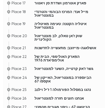
Place 17
פארק אוטרמון ושדרת סן ויאטור
Place 18
מייל אנד: המרכז הבוהמי והטרנדי
במונטריאול
Place 19
איטליה הקטנה: טעימה מאיטליה
במונטריאול
Place 20
שוק ז'אן טאלון, לב מונטריאול
הקולינרית
Place 21
אושלאגה-מייזונב: מתעשייה לחדשנות
Place 22
הפארק האולימפי, הבית של
אולימפיאדת 1976
Place 23
גשר ז'אק קרטייה, השער למונטריאול
Place 24
הביוספרה במונטריאול, האייקון של
אקספו 67
Place 25
נהגו במסלול הפורמולה 1 ז'יל וילנב
Place 26
אנחנו חוצים חזרה למונטריאול
Place 27
הביטאט 67 - ניסוי מגורים מהפכני